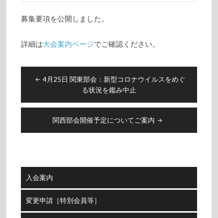
募集要項を公開しました。
詳細は
大会案内ページ
でご確認ください。
投
4月25日 関東部会：新型コロナウイルスをめぐ
稿
る状況を鑑み中止
ナ
ビ
関西部会開催予定についてご案内
ゲ
ー
シ
ョ
ン
入会案内
変更申請［特別会員等］