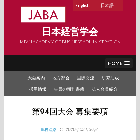
Skip
English
日本語
to
content
日本経営学会
JAPAN ACADEMY OF BUSINESS ADMINISTRATION
HOME
大会案内
地方部会
国際交流
研究助成
採用情報
会員の新刊書籍
法人会員紹介
第94回大会 募集要項
事務連絡
2020年03月30日