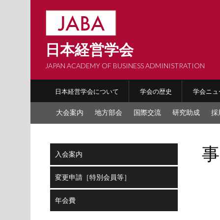
Skip
to
content
日本経営学会
JAPAN ACADEMY OF BUSINESS ADMINISTRATION
日本経営学会について
学会の歴史
学会ニュ
大会案内
地方部会
国際交流
研究助成
採
事
入会案内
変更申請［特別会員等］
年会費