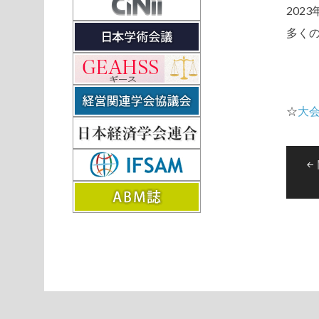
202
多く
☆
大
投
稿
ナ
ビ
ゲ
ー
シ
ョ
ン