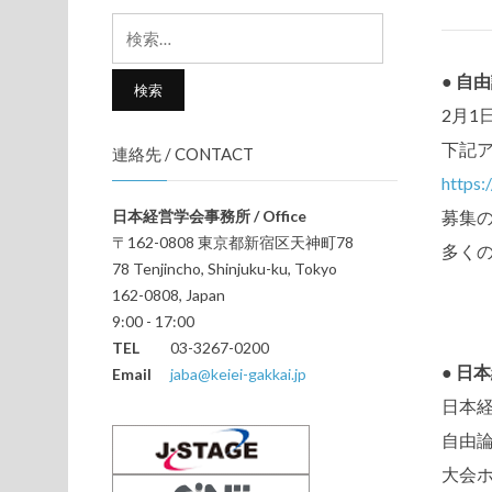
検
索:
● 自
2月
下記
連絡先 / CONTACT
https:
日本経営学会事務所 / Office
募集の
〒162-0808 東京都新宿区天神町78
多く
78 Tenjincho, Shinjuku-ku, Tokyo
162-0808, Japan
9:00 - 17:00
TEL
03-3267-0200
● 日
Email
jaba@keiei-gakkai.jp
日本経
自由
大会