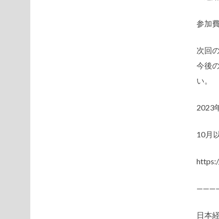
参加
次回の
今後
い。
202
10月
https:
———
日本