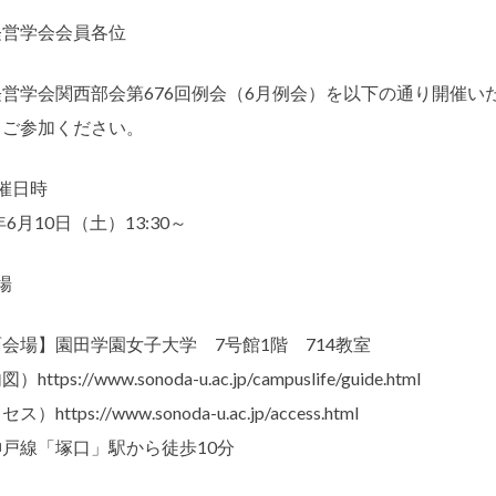
経営学会会員各位
営学会関西部会第676回例会（6月例会）を以下の通り開催い
てご参加ください。
催日時
年6月10日（土）13:30～
場
会場】園田学園女子大学 7号館1階 714教室
https://www.sonoda-u.ac.jp/campuslife/guide.html
）https://www.sonoda-u.ac.jp/access.html
戸線「塚口」駅から徒歩10分