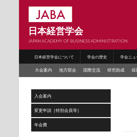
Skip
to
content
日本経営学会
JAPAN ACADEMY OF BUSINESS ADMINISTRATION
日本経営学会について
学会の歴史
学会ニュ
大会案内
地方部会
国際交流
研究助成
採
入会案内
変更申請［特別会員等］
年会費