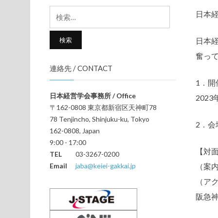
検
日本
索:
日本経
奮っ
連絡先 / CONTACT
1．開
日本経営学会事務所 / Office
2023
〒162-0808 東京都新宿区天神町78
78 Tenjincho, Shinjuku-ku, Tokyo
2．会
162-0808, Japan
9:00 - 17:00
【対面
TEL
03-3267-0200
Email
jaba@keiei-gakkai.jp
（案内図）
（アクセス
阪急神