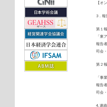
【オ
3．報
第１報
「東
報告
司会
第２報
「事
報告
司会
4. 連