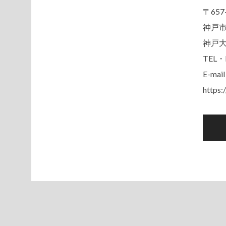
〒657
神戸市
神戸
TEL・
E-mai
https:
投
稿
ナ
ビ
ゲ
ー
シ
ョ
ン