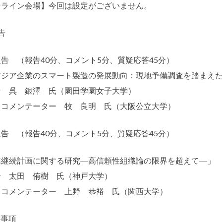
ンライン会場】今回は設定がございません。
告
告 （報告40分、コメント5分、質疑応答45分）
アジア企業のスマート製造の発展動向：現地予備調査を踏まえ
者 呉 銀澤 氏（園田学園女子大学）
・コメンテーター 牧 良明 氏（大阪公立大学）
告 （報告40分、コメント5分、質疑応答45分）
業継続計画に関する研究―高信頼性組織論の限界を超えて―」
者 太田 侑樹 氏（神戸大学）
・コメンテーター 上野 恭裕 氏（関西大学）
絡事項