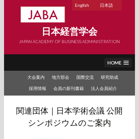
Skip
English
日本語
to
content
日本経営学会
JAPAN ACADEMY OF BUSINESS ADMINISTRATION
HOME
大会案内
地方部会
国際交流
研究助成
採用情報
会員の新刊書籍
法人会員紹介
関連団体｜日本学術会議 公開
シンポジウムのご案内