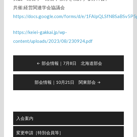
共催:経営関連学会協議会
https://docs.google.com/forms/d/e/1FAIpQLSfN8SaBSv5
https://keiei-gakkai.jp/wp-
content/uploads/2023/08/230924.pdf
投
部会情報｜7月8日 北海道部会
稿
ナ
ビ
部会情報｜10月21日 関東部会
ゲ
ー
シ
ョ
入会案内
ン
変更申請［特別会員等］