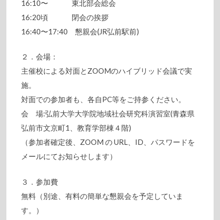
16:10〜 東北部会総会
16:20頃 閉会の挨拶
16:40〜17:40 懇親会(JR弘前駅前)
２．会場：
主催校による対面とZOOMのハイブリッド会議で実
施。
対面での参加者も、各自PC等をご持参ください。
会 場:弘前大学大学院地域社会研究科演習室(青森県
弘前市文京町1、教育学部棟４階)
（参加者確定後、ZOOM の URL、ID、パスワードを
メールにてお知らせします）
３．参加費
無料（別途、有料の簡単な懇親会を予定していま
す。）