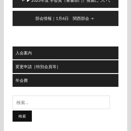
▶︎ 2023年度 学会賞（著書部門）推薦について
稿
ナ
ビ
部会情報｜1月6日 関西部会
ゲ
ー
シ
ョ
入会案内
ン
変更申請［特別会員等］
年会費
検
索: