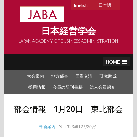
Skip
English
日本語
to
content
日本経営学会
JAPAN ACADEMY OF BUSINESS ADMINISTRATION
HOME
大会案内
地方部会
国際交流
研究助成
採用情報
会員の新刊書籍
法人会員紹介
部会情報｜1月20日 東北部会
部会案内
2023年12月20日