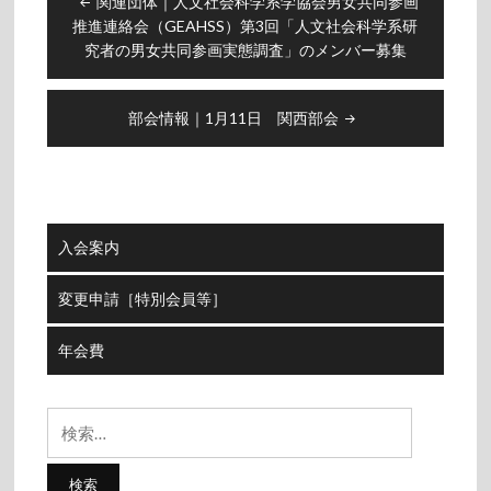
関連団体｜人文社会科学系学協会男女共同参画
稿
推進連絡会（GEAHSS）第3回「人文社会科学系研
ナ
究者の男女共同参画実態調査」のメンバー募集
ビ
ゲ
部会情報｜1月11日 関西部会
ー
シ
ョ
ン
入会案内
変更申請［特別会員等］
年会費
検
索: