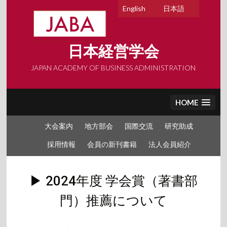
Skip
English
日本語
to
content
日本経営学会
JAPAN ACADEMY OF BUSINESS ADMINISTRATION
HOME
大会案内
地方部会
国際交流
研究助成
採用情報
会員の新刊書籍
法人会員紹介
▶︎ 2024年度 学会賞（著書部
門）推薦について