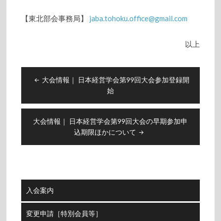
【東北部会事務局】
jaba.tohoku.office@gmail.com
以上
投
大会情報｜ 日本経営学会第99回大会参加登録開
稿
始
ナ
ビ
大会情報｜ 日本経営学会第99回大会の早期参加申
ゲ
込期限ほかについて
ー
シ
ョ
ン
入会案内
変更申請［特別会員等］