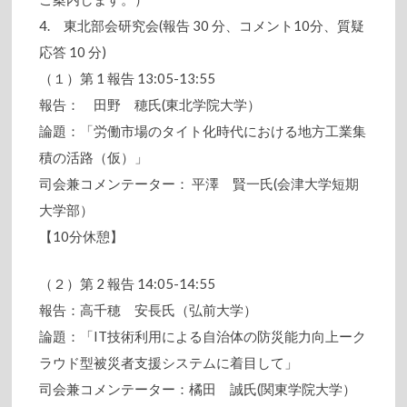
4. 東北部会研究会(報告 30 分、コメント10分、質疑
応答 10 分)
（１）第 1 報告 13:05-13:55
報告： 田野 穂氏(東北学院大学）
論題：「労働市場のタイト化時代における地方工業集
積の活路（仮）」
司会兼コメンテーター： 平澤 賢一氏(会津大学短期
大学部）
【10分休憩】
（２）第 2 報告 14:05-14:55
報告：高千穂 安長氏（弘前大学）
論題：「IT技術利用による自治体の防災能力向上ーク
ラウド型被災者支援システムに着目して」
司会兼コメンテーター：橘田 誠氏(関東学院大学）