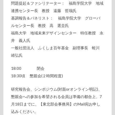
問題提起＆ファシリテーター： 福島学院大学 地域
連携センター長 教授 遠藤 哲哉氏
基調報告＆パネリスト： 福島学院大学 グローバ
ルセンター長 教授 高 選圭氏
福島大学 地域未来デザインセンター 特任教授 永
井 義人氏
一般社団法人 ふくしま百年基金 副理事長 蛭川
靖弘氏
18:00 閉会
18:30頃 懇親会(２時間程度)
研究報告会、シンポジウム(対面orオンライン明記)、
懇親会への参加を希望される会員は準備の都合上、7
月18日までに、【東北部会事務局】のMail宛お申し
込みください。