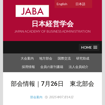
Skip
English
日本語
to
content
日本経営学会
JAPAN ACADEMY OF BUSINESS ADMINISTRATION
HOME
大会案内
地方部会
国際交流
研究助成
採用情報
会員の新刊書籍
法人会員紹介
部会情報｜7月26日 東北部会
部会案内
2025年07月14日