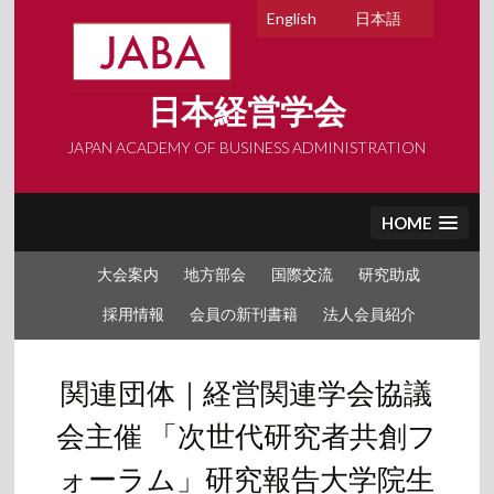
Skip
English
日本語
to
content
日本経営学会
JAPAN ACADEMY OF BUSINESS ADMINISTRATION
HOME
大会案内
地方部会
国際交流
研究助成
採用情報
会員の新刊書籍
法人会員紹介
関連団体｜経営関連学会協議
会主催 「次世代研究者共創フ
ォーラム」研究報告大学院生