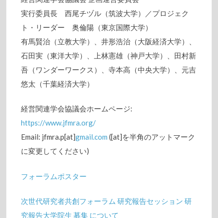
実行委員長 西尾チヅル（筑波大学）／プロジェク
ト・リーダー 奥倫陽（東京国際大学）
有馬賢治（立教大学）、井形浩治（大阪経済大学）、
石田実（東洋大学）、上林憲雄（神戸大学）、田村新
吾（ワンダーワークス）、寺本高（中央大学）、元吉
悠太（千葉経済大学）
経営関連学会協議会ホームページ:
https://www.jfmra.org/
Email: jfmra.p[at]
gmail.com
([at]を半角のアットマーク
に変更してください)
フォーラムポスター
次世代研究者共創フォーラム 研究報告セッション 研
究報告大学院生 募集 について