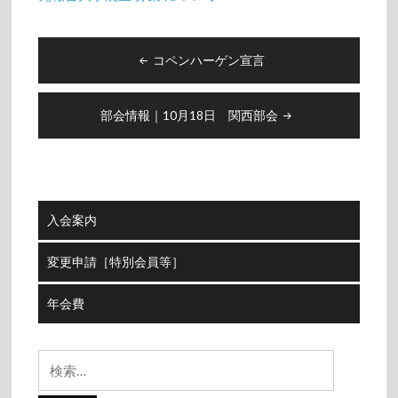
投
コペンハーゲン宣言
稿
ナ
ビ
部会情報｜10月18日 関西部会
ゲ
ー
シ
ョ
入会案内
ン
変更申請［特別会員等］
年会費
検
索: