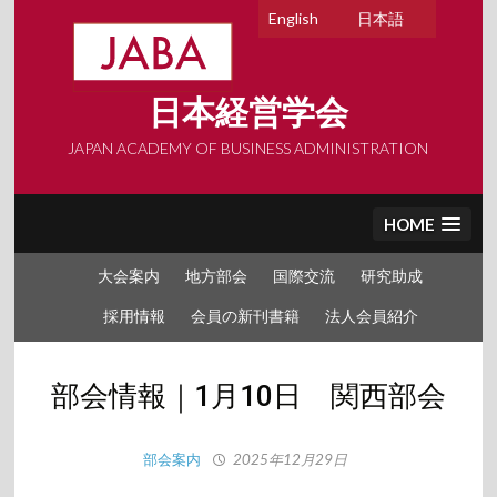
Skip
English
日本語
to
content
日本経営学会
JAPAN ACADEMY OF BUSINESS ADMINISTRATION
HOME
大会案内
地方部会
国際交流
研究助成
採用情報
会員の新刊書籍
法人会員紹介
部会情報｜1月10日 関西部会
部会案内
2025年12月29日