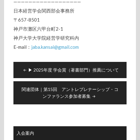
——————————————————
日本経営学会関西部会事務所
〒657-8501
神戸市灘区六甲台町2-1
神戸大学大学院経営学研究科内
E-mail：
jaba.kansai@gmail.com
投
▶︎ 2025年度 学会賞（著書部門）推薦について
稿
ナ
ビ
関連団体｜第15回 アントレプレナーシップ・コ
ンファランス参加者募集
ゲ
ー
シ
ョ
ン
入会案内