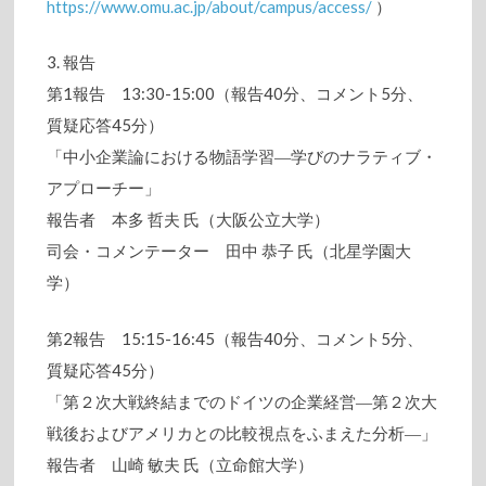
https://www.omu.ac.jp/about/campus/access/
）
3. 報告
第1報告 13:30-15:00（報告40分、コメント5分、
質疑応答45分）
「中小企業論における物語学習―学びのナラティブ・
アプローチー」
報告者 本多 哲夫 氏（大阪公立大学）
司会・コメンテーター 田中 恭子 氏（北星学園大
学）
第2報告 15:15-16:45（報告40分、コメント5分、
質疑応答45分）
「第２次大戦終結までのドイツの企業経営―第２次大
戦後およびアメリカとの比較視点をふまえた分析―」
報告者 山崎 敏夫 氏（立命館大学）