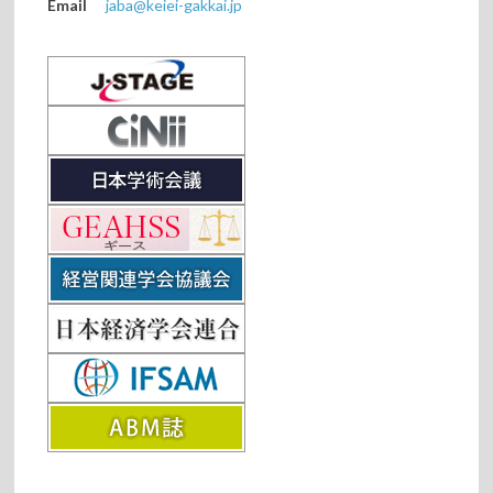
Email
jaba@keiei-gakkai.jp