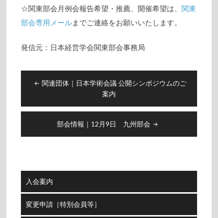
☆関東部会月例会報告希望・推薦、開催希望は、
関東
部会専用メール
までご連絡をお願いいたします。
発信元：日本経営学会関東部会事務局
投
関連団体｜日本学術会議 公開シンポジウムのご
稿
案内
ナ
ビ
部会情報｜12月9日 九州部会
ゲ
ー
シ
ョ
ン
入会案内
変更申請［特別会員等］