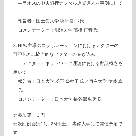
―ラオスの中央銀行デジタル通貨導入を事例にして
―
報告者：国士舘大学 税所 哲郎 氏
コメンテーター：明治大学 高橋 正泰 氏
3. NPO主導のコラボレーションにおけるアクターの
可視化と非協力的なアクターの巻き込み
―アクター・ネットワーク理論における翻訳概念を
用いて―
報告者：日本大学 松野 奈都子 氏／目白大学 伊藤 真
一 氏
コメンテーター：日本大学 長谷部 弘道 氏
☆参加費 ０円
☆次回例会は11月25日(土)、専修大学にて開催予定で
す