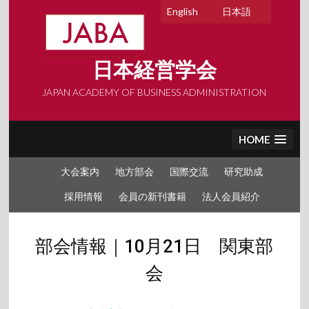
Skip
English
日本語
to
content
日本経営学会
JAPAN ACADEMY OF BUSINESS ADMINISTRATION
HOME
大会案内
地方部会
国際交流
研究助成
採用情報
会員の新刊書籍
法人会員紹介
部会情報｜10月21日 関東部
会