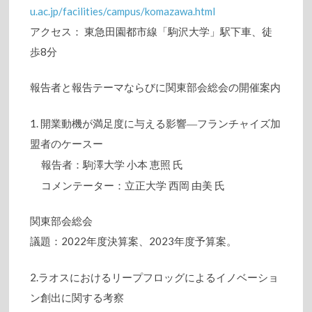
u.ac.jp/facilities/campus/komazawa.html
アクセス： 東急田園都市線「駒沢大学」駅下車、徒
歩8分
報告者と報告テーマならびに関東部会総会の開催案内
1. 開業動機が満足度に与える影響―フランチャイズ加
盟者のケースー
報告者：駒澤大学 小本 恵照 氏
コメンテーター：立正大学 西岡 由美 氏
関東部会総会
議題：2022年度決算案、2023年度予算案。
2.ラオスにおけるリープフロッグによるイノベーショ
ン創出に関する考察