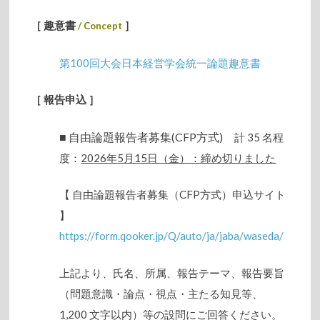
［ 趣意書
］
/ Concept
第100回大会日本経営学会統一論題趣意書
［
報告申込
］
■ 自由論題報告者募集(CFP方式)
計 35 名程
度：
2026年5月15日（金）：締め切りました
【 自由論題報告者募集（CFP方式）申込サイト
】
https://form.qooker.jp/Q/auto/ja/jaba/waseda/
上記より、氏名、所属、報告テーマ、報告要旨
（問題意識・論点・視点・主たる知見等、
1,200 文字以内）等の設問にご回答ください。