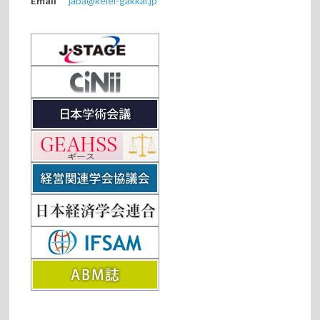
Email
jaba@keiei-gakkai.jp