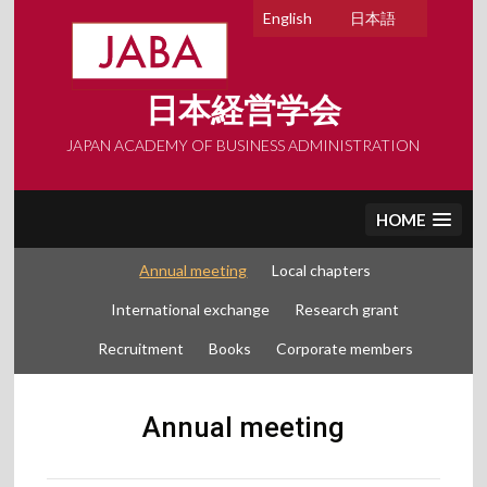
Skip
English
日本語
to
content
日本経営学会
JAPAN ACADEMY OF BUSINESS ADMINISTRATION
HOME
Annual meeting
Local chapters
International exchange
Research grant
Recruitment
Books
Corporate members
Annual meeting