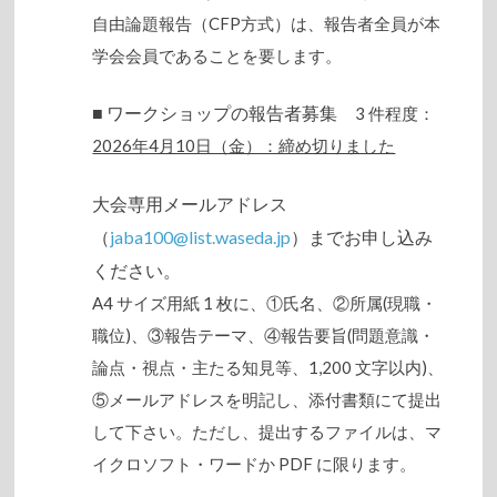
自由論題報告（CFP方式）は、報告者全員が本
学会会員であることを要します。
■ ワークショップの報告者募集
3 件程度：
2026年4月10日（金）：締め切りました
大会専用メールアドレス
（
jaba100@list.waseda.jp
）までお申し込み
ください。
A4 サイズ用紙 1 枚に、①氏名、②所属(現職・
職位)、③報告テーマ、④報告要旨(問題意識・
論点・視点・主たる知見等、1,200 文字以内)、
⑤メールアドレスを明記し、添付書類にて提出
して下さい。ただし、提出するファイルは、マ
イクロソフト・ワードか PDF に限ります。