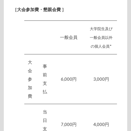
［大会参加費・懇親会費
］
大学院生及び
一般会員
一般会員
以外
の個人会員*
大
事
会
前
参
6,000円
3,000円
支
加
払
費
当
日
7,000円
4,000円
支