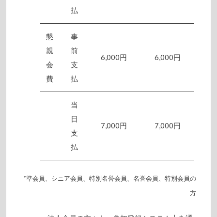
払
懇
事
親
前
6,000円
6,000円
会
支
費
払
当
日
7,000円
7,000円
支
払
*準会員、シニア会員、特別名誉会員、名誉会員、特別会員の
方