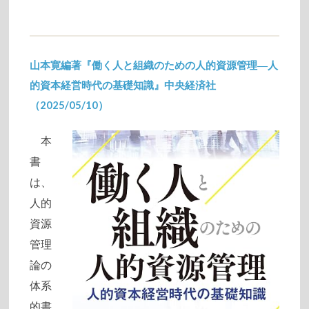
山本寛編著『働く人と組織のための人的資源管理―人
的資本経営時代の基礎知識』中央経済社
（2025/05/10）
2025/05/13
本
書
は、
人的
資源
管理
論の
体系
的書