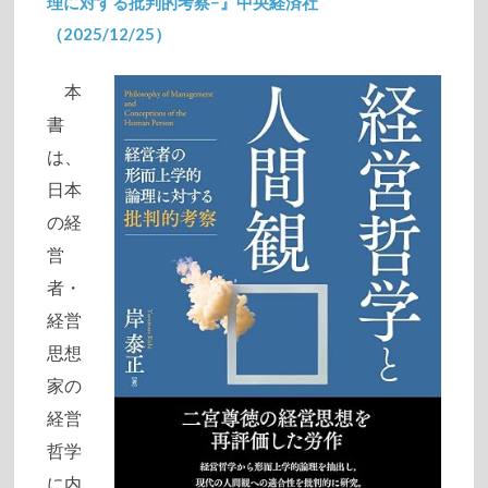
理に対する批判的考察−』中央経済社
（2025/12/25）
2025/12/10
本
書
は、
日本
の経
営
者・
経営
思想
家の
経営
哲学
に内