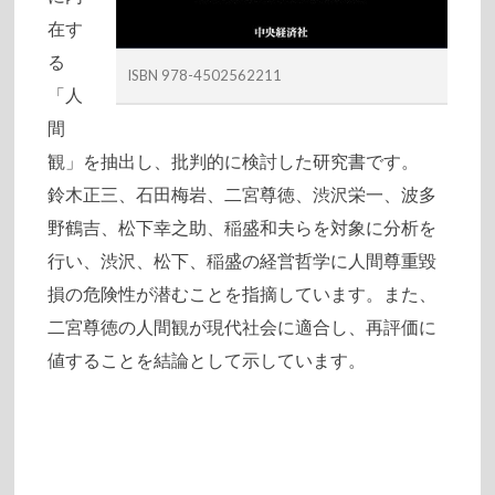
在す
る
ISBN 978-4502562211
「人
間
観」を抽出し、批判的に検討した研究書です。
鈴木正三、石田梅岩、二宮尊徳、渋沢栄一、波多
野鶴吉、松下幸之助、稲盛和夫らを対象に分析を
行い、渋沢、松下、稲盛の経営哲学に人間尊重毀
損の危険性が潜むことを指摘しています。また、
二宮尊徳の人間観が現代社会に適合し、再評価に
値することを結論として示しています。