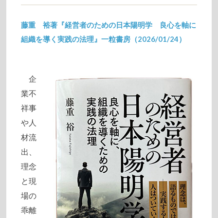
藤重 裕著『経営者のための日本陽明学
良心
を軸に
組織を導く実践の法理』一粒書房（2026/01/24）
2026/01/29
企
業不
祥事
や人
材流
出、
理念
と現
場の
乖離