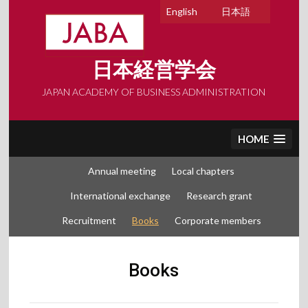
Skip
English
日本語
to
content
日本経営学会
JAPAN ACADEMY OF BUSINESS ADMINISTRATION
HOME
Annual meeting
Local chapters
International exchange
Research grant
Recruitment
Books
Corporate members
Books