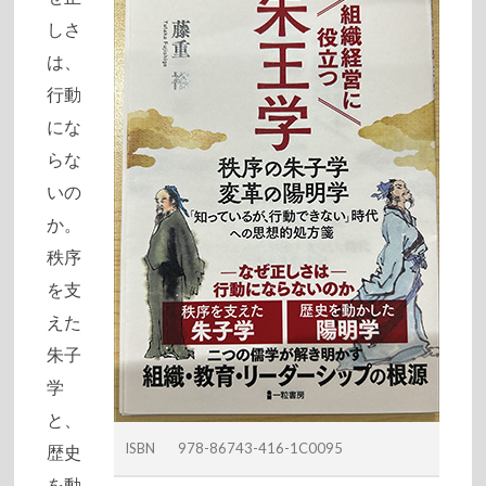
しさ
は、
行動
にな
らな
いの
か。
秩序
を支
えた
朱子
学
と、
ISBN 978-86743-416-1C0095
歴史
を動