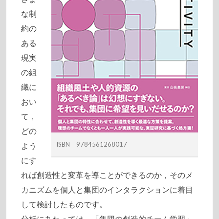
な制
約の
ある
現実
の組
織に
おい
て，
どの
ISBN 9784561268017
よう
にす
れば創造性と変革を導ことができるのか，そのメ
カニズムを個人と集団のインタラクションに着目
して検討したものです。
分析にあたっては，「集団の創造的チーム学習」