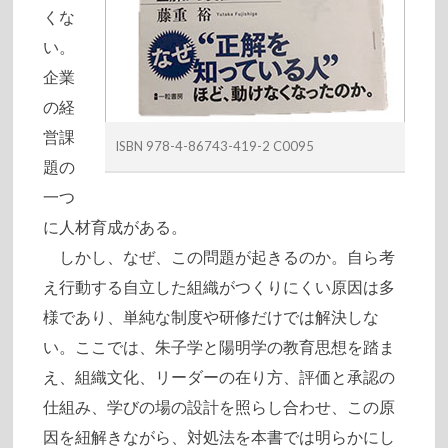
くな
い。
企業
の経
営課
ISBN 978-4-86743-419-2 C0095
題の
一つ
に人材育成がある。
しかし、なぜ、この問題が起きるのか。自ら考
え行動する自立した組織がつくりにくい原因は多
様であり、単純な制度や研修だけでは解決しな
い。ここでは、朱子学と陽明学の教育思想を踏ま
え、組織文化、リーダーの在り方、評価と承認の
仕組み、学びの場の設計を照らし合わせ、この原
因を紐解きながら、対処法を本書では明らかにし