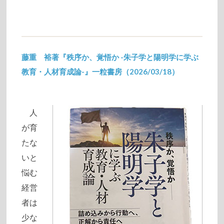
藤重 裕著『秩序か、覚悟か -朱子学と陽明学に学ぶ
教育・人材育成論-』一粒書房（2026/03/18）
2026/02/05
人
が育
たな
いと
悩む
経営
者は
少な