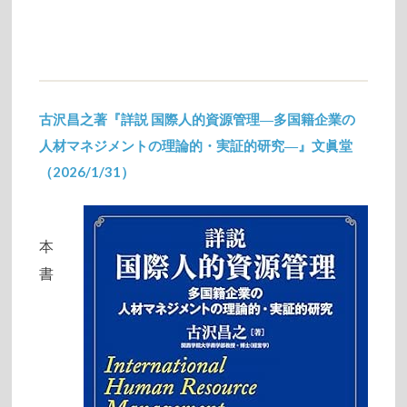
古沢昌之著『詳説 国際人的資源管理―多国籍企業の
人材マネジメントの理論的・実証的研究―』文眞堂
（2026/1/31）
2026/02/13
本
書