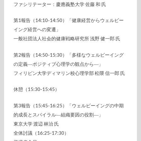
ファシリテーター：慶應義塾大学 佐藤 和 氏
第1報告（14:10-14:50）「健康経営からウェルビー
イング経営への変遷」
一般社団法人社会的健康戦略研究所 浅野 健一郎 氏
第2報告（14:50-15:30）「多様なウェルビーイング
の定義―ポジティブ心理学の観点から―」
フィリピン大学ディマリン校心理学部 松隈 信一郎 氏
休憩（15:30-15:45）
第3報告（15:45-16:25）「ウェルビーイングの中期
的成長とスパイラル―組織要因の役割―」
東京大学 渡辺 林治 氏
全体討議（16:25-17:30）