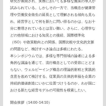
研究が展開され、実務においても多様な施策の導入が
試みられている。しかしその一方で、当概念が健康管
理や労働安全衛生の延長として理解される傾向も見ら
れ、経営学として何を新たに問い得るのかは、なお十
分に整理されているとは言い難い。さらに、心理学な
どの他領域における知見との接続、国際標準化
（ISO）や政策動向との関係、国際比較や文化的文脈
の問題など、検討すべき論点は多岐にわたる。
本シンポジウムでは、多様な専門領域の論者による多
角的な議論を通じて、流行概念としての受容にとどま
らない、ウェルビーイング概念の理論的射程と実践的
含意を改めて検討する。従業員の主体的幸福を企業の
持続的価値創造にいかに位置づけうるのか、わが国に
おける新たな経営モデルの可能性を模索したい。
開会挨拶（14:00-14:10）