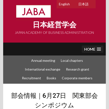
Skip
English
日本語
to
content
日本経営学会
JAPAN ACADEMY OF BUSINESS ADMINISTRATION
HOME
Annual meeting
Local chapters
International exchange
Research grant
Recruitment
Books
Corporate members
部会情報｜6月27日 関東部会
シンポジウム