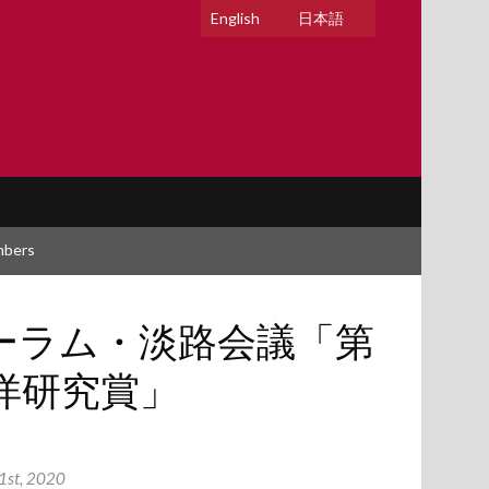
English
日本語
mbers
ーラム・淡路会議「第
洋研究賞」
1st, 2020