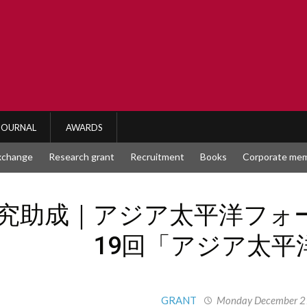
JOURNAL
AWARDS
exchange
Research grant
Recruitment
Books
Corporate me
究助成｜アジア太平洋フォ
19回「アジア太平
GRANT
Monday December 2