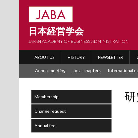
Skip
to
content
日本経営学会
JAPAN ACADEMY OF BUSINESS ADMINISTRATION
ABOUT US
HISTORY
NEWSLETTER
Annual meeting
Local chapters
International 
研
Membership
Change request
Annual fee