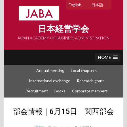
Skip
English
日本語
to
content
日本経営学会
JAPAN ACADEMY OF BUSINESS ADMINISTRATION
HOME
Annual meeting
Local chapters
International exchange
Research grant
Recruitment
Books
Corporate members
部会情報｜6月15日 関西部会