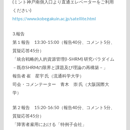
(ミント神戸南側入口より直通エレベーターをご利用
ください)
https://www.kobegakuin.ac.jp/satellite.html
3.報告
第１報告 13:30-15:00（報告40分、コメント5分、
質疑応答45分）
「統合戦略的人的資源管理(I-SHRM) 研究パラダイム
－既存SHRMの限界と課題及び理論の再構築－」
報告者 崔 星宇 氏（流通科学大学）
司会・コメンテーター 青木 崇 氏（大阪国際大
学）
第２報告 15:20-16:50（報告40分、コメント5分、
質疑応答45分）
「障害者雇用における「特例子会社」