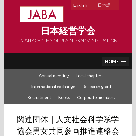
Skip
English
日本語
to
content
日本経営学会
JAPAN ACADEMY OF BUSINESS ADMINISTRATION
HOME
Annual meeting
Local chapters
International exchange
Research grant
Recruitment
Books
Corporate members
関連団体｜人文社会科学系学
協会男女共同参画推進連絡会