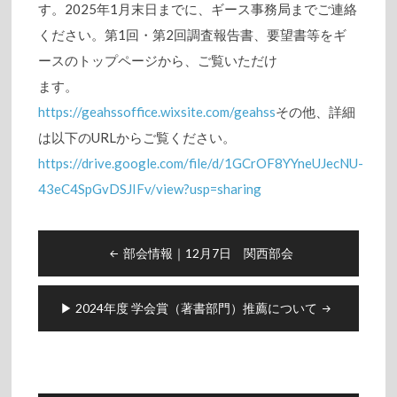
す。2025年1月末日までに、ギース事務局までご連絡
ください。第1回・第2回調査報告書、要望書等をギ
ースのトップページから、ご覧いただけ
ます。
https://geahssoffice.wixsite.com/geahss
その他、詳細
は以下のURLからご覧ください。
https://drive.google.com/file/d/1GCrOF8YYneUJecNU-
43eC4SpGvDSJIFv/view?usp=sharing
Post
部会情報｜12月7日 関西部会
navigation
▶︎ 2024年度 学会賞（著書部門）推薦について