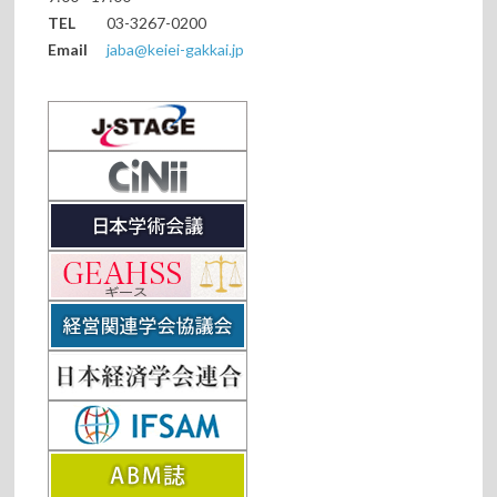
TEL
03-3267-0200
Email
jaba@keiei-gakkai.jp