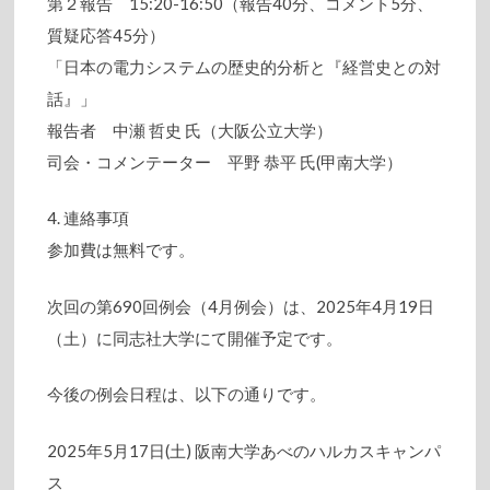
第２報告 15:20-16:50（報告40分、コメント5分、
質疑応答45分）
「日本の電力システムの歴史的分析と『経営史との対
話』」
報告者 中瀬 哲史 氏（大阪公立大学）
司会・コメンテーター 平野 恭平 氏(甲南大学）
4. 連絡事項
参加費は無料です。
次回の第690回例会（4月例会）は、2025年4月19日
（土）に同志社大学にて開催予定です。
今後の例会日程は、以下の通りです。
2025年5月17日(土) 阪南大学あべのハルカスキャンパ
ス