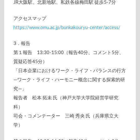
JR大阪駅、北新地駅、私鉄各線梅田駅 徒歩5-7分
アクセスマップ
https://www.omu.ac.jp/bunkakouryu-center/access/
3．報告
第１報告 13:30-15:00（報告40分、コメント5分、
質疑応答45分）
「日本企業におけるワーク・ライフ・バランスの行方
—ワーク・ライフ・ハーモニー概念に関する探索的研
究—」
報告者 松本 拓未 氏（神戸大学大学院経営学研究
科）
司会・コメンテーター 三崎 秀央 氏（兵庫県立大
学）