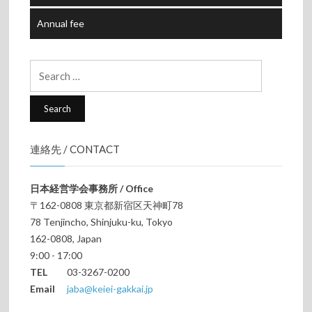
Annual fee
Search
for:
連絡先 / CONTACT
日本経営学会事務所 / Office
〒162-0808 東京都新宿区天神町78
78 Tenjincho, Shinjuku-ku, Tokyo
162-0808, Japan
9:00 - 17:00
TEL
03-3267-0200
Email
jaba@keiei-gakkai.jp