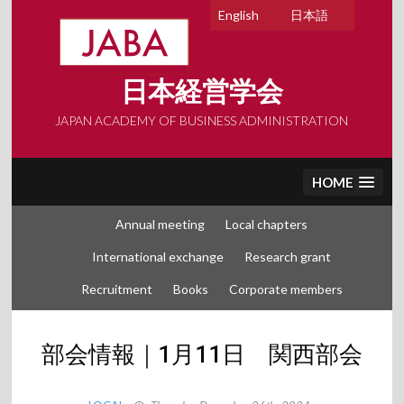
Skip
English
日本語
to
content
日本経営学会
JAPAN ACADEMY OF BUSINESS ADMINISTRATION
HOME
Annual meeting
Local chapters
International exchange
Research grant
Recruitment
Books
Corporate members
部会情報｜1月11日 関西部会