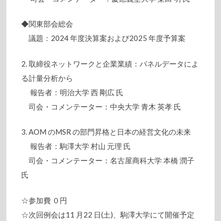
◆関東部会総会
議題：2024 年度決算案および2025 年度予算案
2. 取締役ネットワークと企業業績：パネルデータによ
る計量分析から
報告者：明治大学 ⻄ 剛広 氏
司会・コメンテーター：中央大学 ⻘⽊ 英孝 氏
3. AOM のMSR の部門昇格と日本の経営文化の未来
報告者：駒澤大学 村山 元理 氏
司会・コメンテーター：名古屋商科大学 本橋 潤子
氏
☆参加費 ０円
☆次回例会は11 月22 日(土)、駒澤大学にて開催予定