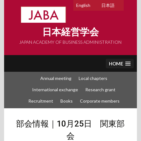
Skip
English
日本語
to
content
日本経営学会
JAPAN ACADEMY OF BUSINESS ADMINISTRATION
HOME
Annual meeting
Local chapters
International exchange
Research grant
Recruitment
Books
Corporate members
部会情報｜10⽉25⽇ 関東部
会