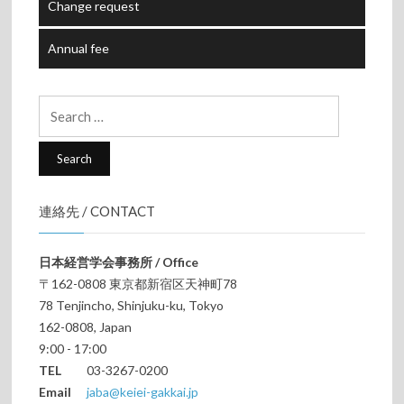
Change request
Annual fee
Search
for:
連絡先 / CONTACT
日本経営学会事務所 / Office
〒162-0808 東京都新宿区天神町78
78 Tenjincho, Shinjuku-ku, Tokyo
162-0808, Japan
9:00 - 17:00
TEL
03-3267-0200
Email
jaba@keiei-gakkai.jp