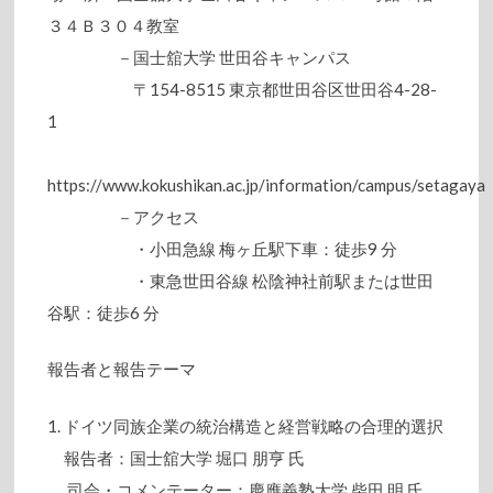
３４Ｂ３０４教室
－国士舘大学 世田谷キャンパス
〒154-8515 東京都世田谷区世田谷4-28-
1
https://www.kokushikan.ac.jp/information/campus/setagaya
－アクセス
・小田急線 梅ヶ丘駅下車：徒歩9 分
・東急世田谷線 松陰神社前駅または世田
谷駅：徒歩6 分
報告者と報告テーマ
1. ドイツ同族企業の統治構造と経営戦略の合理的選択
報告者：国士舘大学 堀口 朋亨 氏
司会・コメンテーター：慶應義塾大学 柴田 明 氏