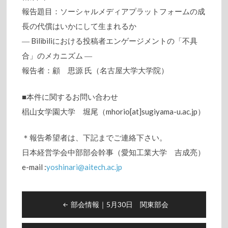
報告題目：ソーシャルメディアプラットフォームの成
長の代償はいかにして生まれるか
― Bilibiliにおける投稿者エンゲージメントの「不具
合」のメカニズム ―
報告者：顧 思源 氏（名古屋大学大学院）
■本件に関するお問い合わせ
椙山女学園大学 堀尾（mhorio[at]sugiyama-u.ac.jp）
＊報告希望者は、下記までご連絡下さい。
日本経営学会中部部会幹事（愛知工業大学 吉成亮）
e-mail :
yoshinari@aitech.ac.jp
Post
部会情報｜5月30日 関東部会
navigation