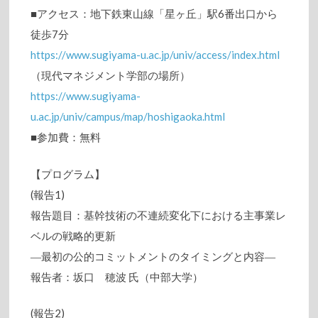
■アクセス：地下鉄東山線「星ヶ丘」駅6番出口から
徒歩7分
https://www.sugiyama-u.ac.jp/univ/access/index.html
（現代マネジメント学部の場所）
https://www.sugiyama-
u.ac.jp/univ/campus/map/hoshigaoka.html
■参加費：無料
【プログラム】
(報告1)
報告題目：基幹技術の不連続変化下における主事業レ
ベルの戦略的更新
―最初の公的コミットメントのタイミングと内容―
報告者：坂口 穂波 氏（中部大学）
(報告2)