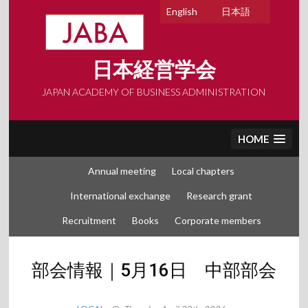
Skip
English
日本語
to
content
日本経営学会
JAPAN ACADEMY OF BUSINESS ADMINISTRATION
HOME
Annual meeting
Local chapters
International exchange
Research grant
Recruitment
Books
Corporate members
部会情報｜5月16日 中部部会