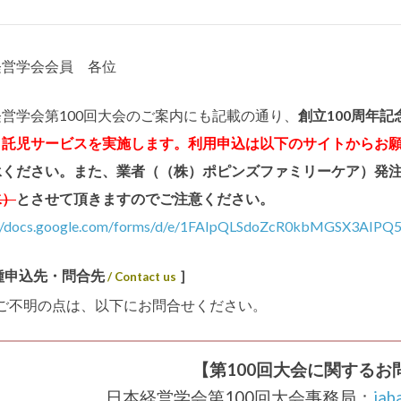
経営学会会員 各位
経営学会第
100
回大会のご案内にも記載の通り、
創立100周年
、託児サービスを実施します。利用申込は以下のサイトからお
承ください。また、業者（（株）ポピンズファミリーケア）発
水）
とさせて頂きますのでご注意ください。
://docs.google.com/forms/d/e/1FAIpQLSdoZcR0kbMGSX3AIP
種申込先・問合先
］
/ Contact us
ご不明の点は、以下にお問合せください。
【第100回大会に関するお
日本経営学会第100回大会事務局：
jab