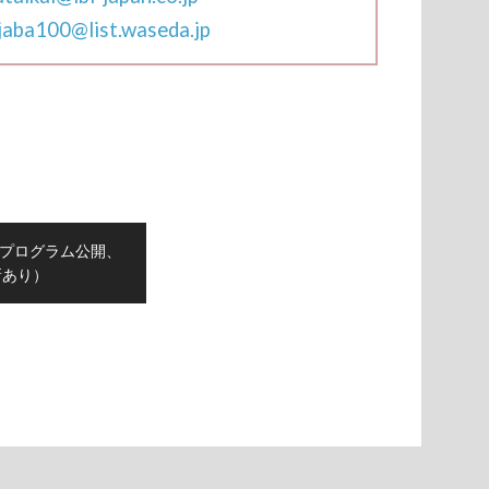
jaba100@list.waseda.jp
会プログラム公開、
新あり）