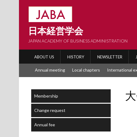
Skip
to
content
日本経営学会
JAPAN ACADEMY OF BUSINESS ADMINISTRATION
ABOUT US
HISTORY
NEWSLETTER
Annual meeting
Local chapters
International 
大
Membership
Change request
Annual fee