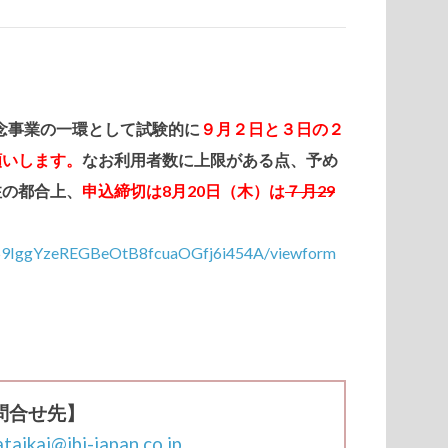
記念事業の一環として試験的に
９月２日と３日の２
願いします。
なお利用者数に上限がある点、予め
注の都合上、
申込締切は8月20日（木）は
７月29
Q59IggYzeREGBeOtB8fcuaOGfj6i454A/viewform
問合せ先】
ataikai@ibi-japan.co.jp