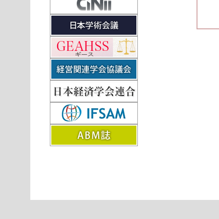
Pos
navi