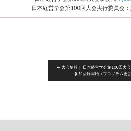
日本経営学会第100回大会実行委員会：
t
大会情報｜ 日本経営学会第100回大
gation
参加登録開始（プログラム更