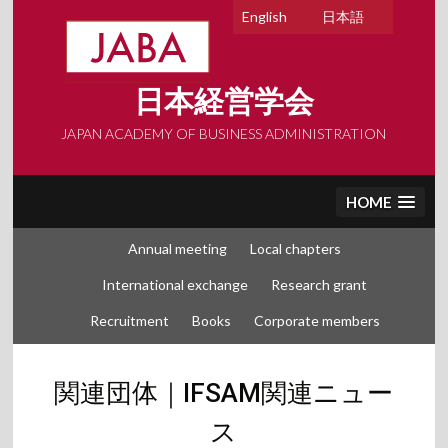
Skip
English
日本語
to
content
日本経営学会
JAPAN ACADEMY OF BUSINESS ADMINISTRATION
HOME
Annual meeting
Local chapters
International exchange
Research grant
Recruitment
Books
Corporate members
関連団体｜IFSAM関連ニュー
ス